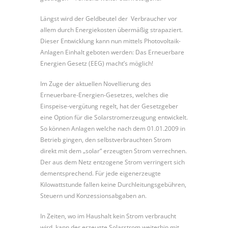
Längst wird der Geldbeutel der Verbraucher vor
allem durch Energiekosten übermäßig strapaziert.
Dieser Entwicklung kann nun mittels Photovoltaik-
Anlagen Einhalt geboten werden: Das Erneuerbare
Energien Gesetz (EEG) macht’s möglich!
Im Zuge der aktuellen Novellierung des
Erneuerbare-Energien-Gesetzes, welches die
Einspeise-vergütung regelt, hat der Gesetzgeber
eine Option für die Solarstromerzeugung entwickelt.
So können Anlagen welche nach dem 01.01.2009 in
Betrieb gingen, den selbstverbrauchten Strom
direkt mit dem „solar“ erzeugten Strom verrechnen.
Der aus dem Netz entzogene Strom verringert sich
dementsprechend. Für jede eigenerzeugte
Kilowattstunde fallen keine Durchleitungsgebühren,
Steuern und Konzessionsabgaben an.
In Zeiten, wo im Haushalt kein Strom verbraucht
wird, kann der erzeugte Solarstrom weiterhin mit