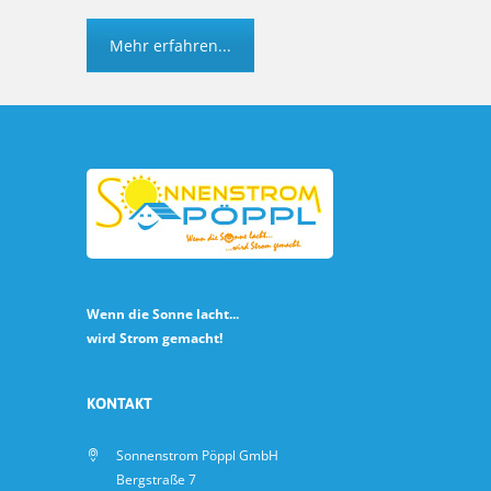
Mehr erfahren...
Wenn die Sonne lacht...
wird Strom gemacht!
KONTAKT
Sonnenstrom Pöppl GmbH
Bergstraße 7