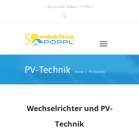
Call Us Now: 08464 / 711996-2
PV-Technik
Home
PV-Technik
Wechselrichter und PV-
Technik